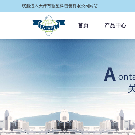
欢迎进入天津育新塑料包装有限公司网站
首页
产品中心