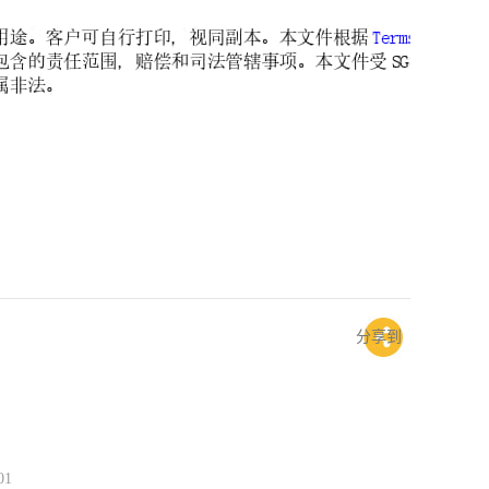
分享到
01