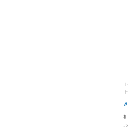
上
下
返
相
FS