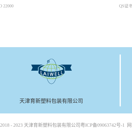
O 22000
QS证
天津育新塑料包装有限公司
ht ©2018 - 2023 天津育新塑料包装有限公司
粤ICP备09063742号-1
网