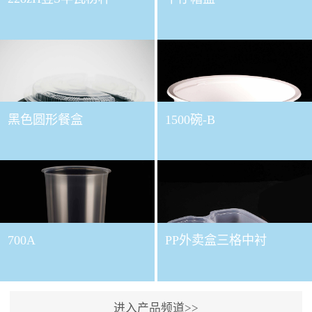
黑色圆形餐盒
1500碗-B
700A
PP外卖盒三格中衬
进入产品频道>>