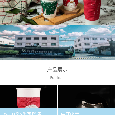
产品展示
Products
22ozH竖S半瓦楞杯
牛仔帽盖