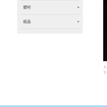
塑衬
纸品
上
下