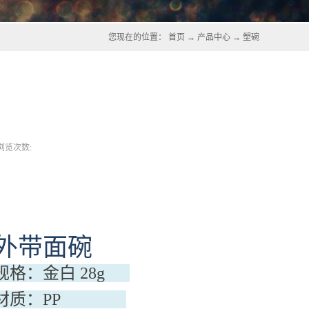
您现在的位置：
首页
→
产品中心
→
塑碗
浏览次数:
外带面碗
规格：金白 28g
材质：PP