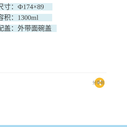
尺寸：Ф174×89
容积：1300ml
配盖：外带面碗盖
分享到