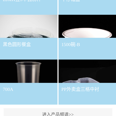
黑色圆形餐盒
1500碗-B
700A
PP外卖盒三格中衬
进入产品频道>>