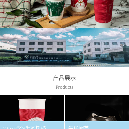
产品展示
Products
22ozH竖S半瓦楞杯
牛仔帽盖