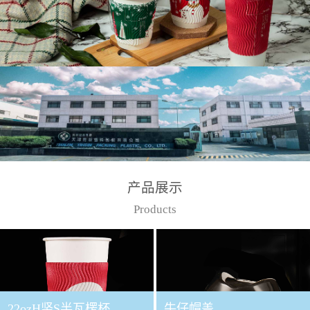
产品展示
Products
22ozH竖S半瓦楞杯
牛仔帽盖