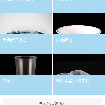
黑色圆形餐盒
1500碗-B
700A
PP外卖盒三格中衬
进入产品频道>>